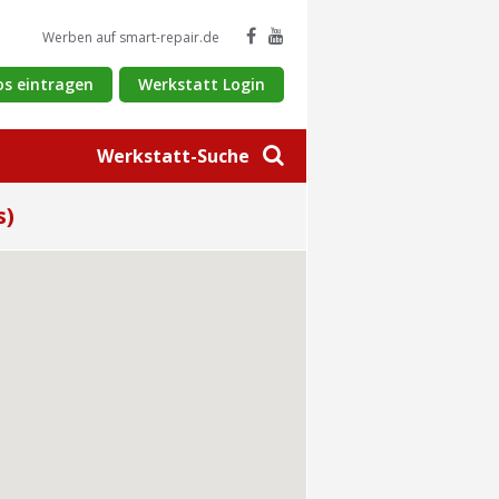
Werben auf smart-repair.de
os eintragen
Werkstatt Login
Werkstatt-Suche
s)