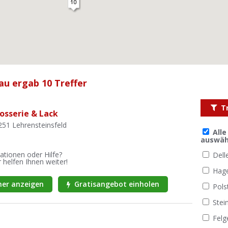
au ergab 10 Treffer
T
sserie & Lack
251 Lehrensteinsfeld
All
auswäh
ationen oder Hilfe?
Dell
 helfen Ihnen weiter!
Hag
er anzeigen
Gratisangebot einholen
Pols
Stei
Felg