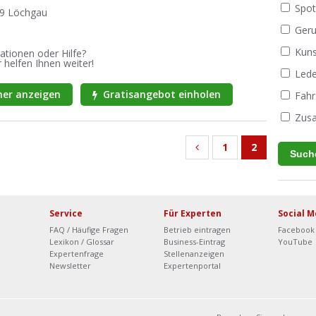
Spot
69 Löchgau
Geru
Kuns
ationen oder Hilfe?
 helfen Ihnen weiter!
Lede
er anzeigen
Gratisangebot einholen
Fahr
Zusa
1
2
Service
Für Experten
Social M
FAQ / Häufige Fragen
Betrieb eintragen
Facebook
Lexikon / Glossar
Business-Eintrag
YouTube
Expertenfrage
Stellenanzeigen
Newsletter
Expertenportal