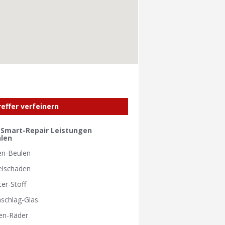
reffer verfeinern
e Smart-Repair Leistungen
len
en-Beulen
elschaden
ter-Stoff
nschlag-Glas
en-Räder