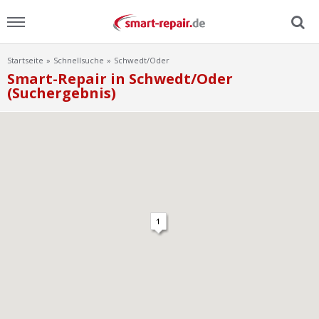
Startseite
Schnellsuche
Schwedt/Oder
Menu
Smart-Repair in Schwedt/Oder
(Suchergebnis)
Home
News
Ratgeber
FAQ
Lexikon
Video