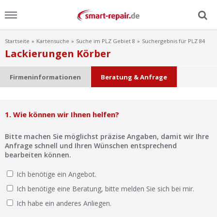
Startseite
Kartensuche
Suche im PLZ Gebiet 8
Suchergebnis für PLZ 84
Menu
Lackierungen Körber
Home
Firmeninformationen
Beratung & Anfrage
News
1. Wie können wir Ihnen helfen?
Ratgeber
Bitte machen Sie möglichst präzise Angaben, damit wir Ihre
FAQ
Anfrage schnell und Ihren Wünschen entsprechend
bearbeiten können.
Lexikon
Ich benötige ein Angebot.
Ich benötige eine Beratung, bitte melden Sie sich bei mir.
Video
Ich habe ein anderes Anliegen.