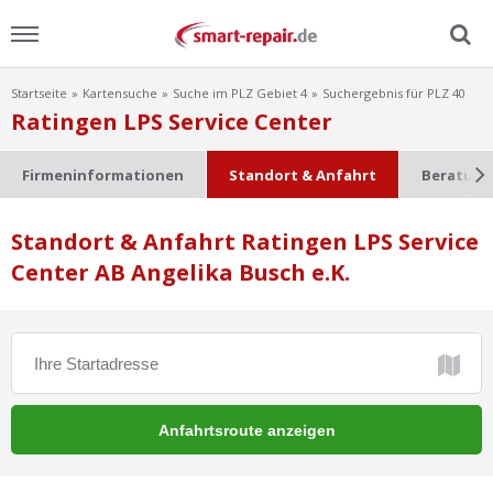
Startseite
Kartensuche
Suche im PLZ Gebiet 4
Suchergebnis für PLZ 40
Menu
Ratingen LPS Service Center
Home
Firmeninformationen
Standort & Anfahrt
Beratung
News
Standort & Anfahrt Ratingen LPS Service
Center AB Angelika Busch e.K.
Ratgeber
FAQ
Lexikon
Video