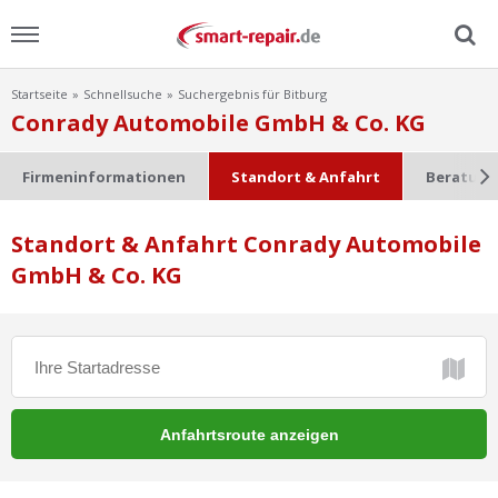
Startseite
Schnellsuche
Suchergebnis für Bitburg
Menu
Conrady Automobile GmbH & Co. KG
Home
Firmeninformationen
Standort & Anfahrt
Beratung
News
Standort & Anfahrt Conrady Automobile
GmbH & Co. KG
Ratgeber
FAQ
Lexikon
Video