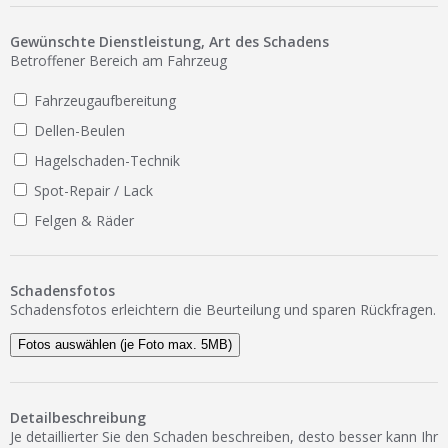
Ist Ihre Werkstatt schon dabei?
Gewünschte Dienstleistung, Art des Schadens
Kostenlos eintragen
Betroffener Bereich am Fahrzeug
Werkstatt Login
Fahrzeugaufbereitung
Dellen-Beulen
Hagelschaden-Technik
Spot-Repair / Lack
Felgen & Räder
Schadensfotos
Schadensfotos erleichtern die Beurteilung und sparen Rückfragen.
Fotos auswählen (je Foto max. 5MB)
Detailbeschreibung
Je detaillierter Sie den Schaden beschreiben, desto besser kann Ihr