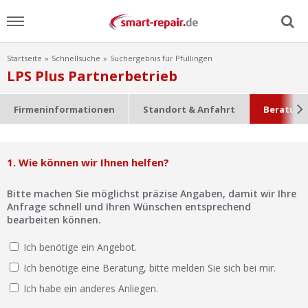
Startseite
Schnellsuche
Suchergebnis für Pfullingen
Menu
LPS Plus Partnerbetrieb
Home
Firmeninformationen
Standort & Anfahrt
Beratung
News
1. Wie können wir Ihnen helfen?
Ratgeber
Bitte machen Sie möglichst präzise Angaben, damit wir Ihre
FAQ
Anfrage schnell und Ihren Wünschen entsprechend
bearbeiten können.
Lexikon
Ich benötige ein Angebot.
Ich benötige eine Beratung, bitte melden Sie sich bei mir.
Video
Ich habe ein anderes Anliegen.