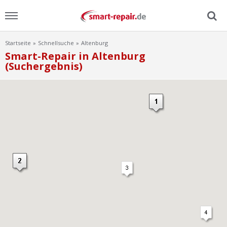
Startseite
Schnellsuche
Altenburg
Menu
Smart-Repair in Altenburg
(Suchergebnis)
Home
News
Ratgeber
FAQ
Lexikon
Video