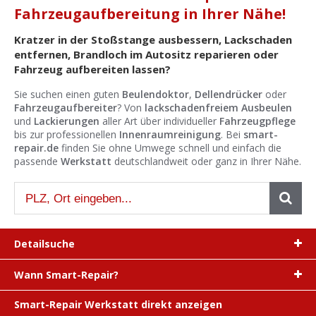
Ist Ihre Werkstatt schon dabei?
Fahrzeugaufbereitung in Ihrer Nähe!
Kostenlos eintragen
Kratzer in der Stoßstange ausbessern, Lackschaden
entfernen, Brandloch im Autositz reparieren oder
Werkstatt Login
Fahrzeug aufbereiten lassen?
Sie suchen einen guten
Beulendoktor
,
Dellendrücker
oder
Fahrzeugaufbereiter
? Von
lackschadenfreiem Ausbeulen
und
Lackierungen
aller Art über individueller
Fahrzeugpflege
bis zur professionellen
Innenraumreinigung
. Bei
smart-
repair.de
finden Sie ohne Umwege schnell und einfach die
passende
Werkstatt
deutschlandweit oder ganz in Ihrer Nähe.
Detailsuche
Wann Smart-Repair?
Smart-Repair Werkstatt direkt anzeigen