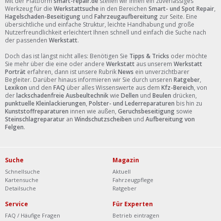
Mit der Plattform
smart-repair.de
stellen wir Ihnen ein zuverlässiges
Werkzeug für die
Werkstattsuche
in den Bereichen
Smart- und Spot Repair
,
Hagelschaden-Beseitigung
und
Fahrzeugaufbereitung
zur Seite. Eine
übersichtliche und einfache Struktur, leichte Handhabung und große
Nutzerfreundlichkeit erleichtert Ihnen schnell und einfach die Suche nach
der passenden
Werkstatt
.
Doch das ist längst nicht alles: Benötigen Sie
Tipps & Tricks
oder möchte
Sie mehr über die eine oder andere
Werkstatt
aus unserem
Werkstatt
Porträt
erfahren, dann ist unsere Rubrik
News
ein unverzichtbarer
Begleiter. Darüber hinaus informieren wir Sie durch unseren
Ratgeber
,
Lexikon
und den
FAQ
über alles Wissenswerte aus dem
Kfz-Bereich
, von
der
lackschadenfreie Ausbeultechnik
wie
Dellen
und
Beulen
drücken,
punktuelle Kleinlackierungen
,
Polster- und Lederreparaturen
bis hin zu
Kunststoffreparaturen
innen wie außen,
Geruchsbeseitigung
sowie
Steinschlagreparatur
an
Windschutzscheiben
und
Aufbereitung von
Felgen
.
Suche
Magazin
Schnellsuche
Aktuell
Kartensuche
Fahrzeugpflege
Detailsuche
Ratgeber
Service
Für Experten
FAQ / Häufige Fragen
Betrieb eintragen