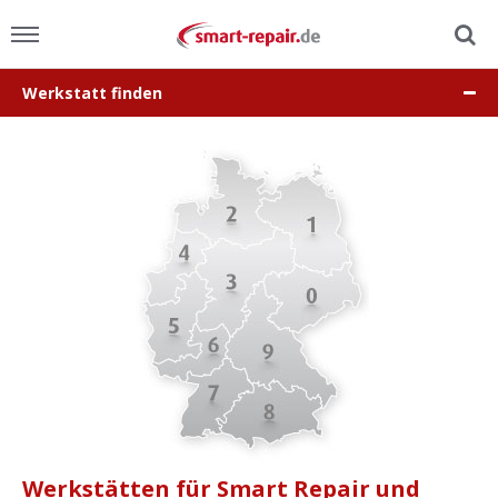
Werkstatt finden
Menu
Home
News
Ratgeber
FAQ
Lexikon
Video
Werkstätten für Smart Repair und