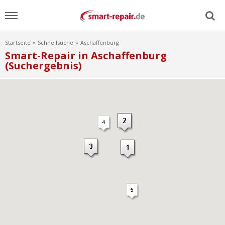
Startseite
Schnellsuche
Aschaffenburg
Menu
Smart-Repair in Aschaffenburg
(Suchergebnis)
Home
News
Ratgeber
FAQ
Lexikon
Video