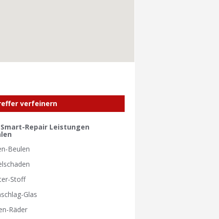
reffer verfeinern
e Smart-Repair Leistungen
len
en-Beulen
elschaden
ter-Stoff
nschlag-Glas
en-Räder