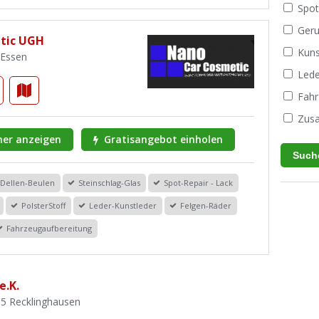
Spot
Geru
tic UGH
Kuns
 Essen
Lede
Fahr
Zusa
er anzeigen
Gratisangebot einholen
Dellen-Beulen
Steinschlag-Glas
Spot-Repair - Lack
PolsterStoff
Leder-Kunstleder
Felgen-Räder
Fahrzeugaufbereitung
e.K.
65 Recklinghausen