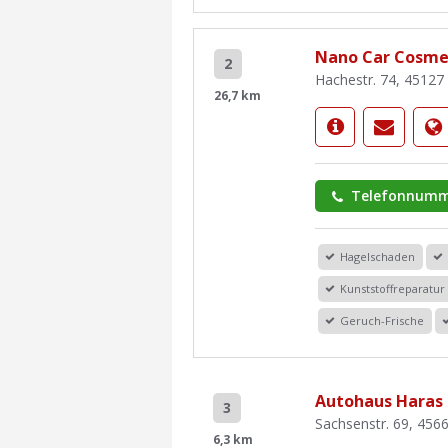
Nano Car Cosme
2
Hachestr. 74, 45127
26,7 km
Telefonnumm
Hagelschaden
Kunststoffreparatur
Geruch-Frische
Autohaus Haras 
3
Sachsenstr. 69, 456
6,3 km