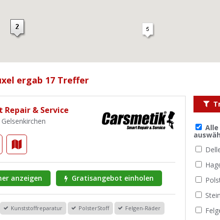
xel ergab 17 Treffer
T
 Repair & Service
1 Gelsenkirchen
All
auswäh
Dell
Hag
er anzeigen
Gratisangebot einholen
Pols
Stei
Kunststoffreparatur
PolsterStoff
Felgen-Räder
Felg