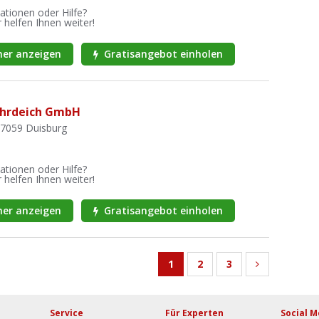
ationen oder Hilfe?
 helfen Ihnen weiter!
er anzeigen
Gratisangebot einholen
hrdeich GmbH
47059 Duisburg
ationen oder Hilfe?
 helfen Ihnen weiter!
er anzeigen
Gratisangebot einholen
1
2
3
Service
Für Experten
Social M