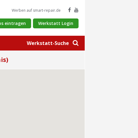
Werben auf smart-repair.de
os eintragen
Werkstatt Login
Werkstatt-Suche
is)