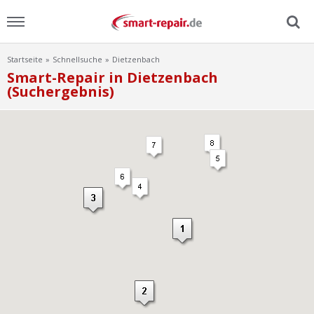
Startseite
Schnellsuche
Dietzenbach
Menu
Smart-Repair in Dietzenbach
(Suchergebnis)
Home
News
Ratgeber
FAQ
Lexikon
Video