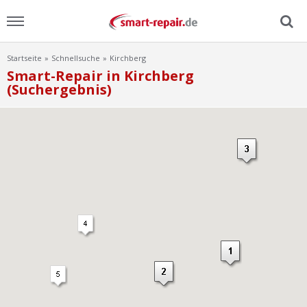
Startseite
Schnellsuche
Kirchberg
Menu
Smart-Repair in Kirchberg
(Suchergebnis)
Home
News
Ratgeber
FAQ
Lexikon
Video