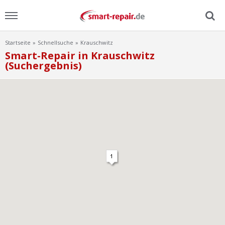
Startseite
Schnellsuche
Krauschwitz
Menu
Smart-Repair in Krauschwitz
(Suchergebnis)
Home
News
Ratgeber
FAQ
Lexikon
Video