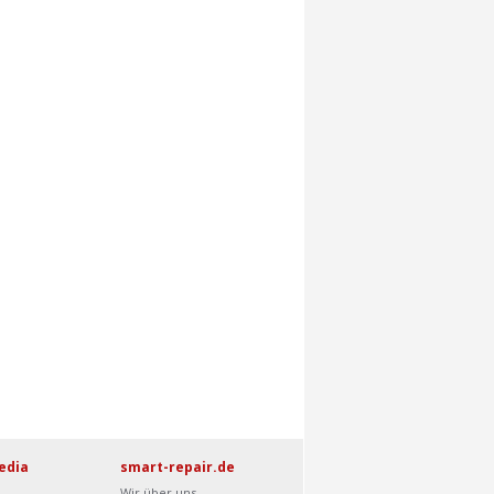
edia
smart-repair.de
Wir über uns