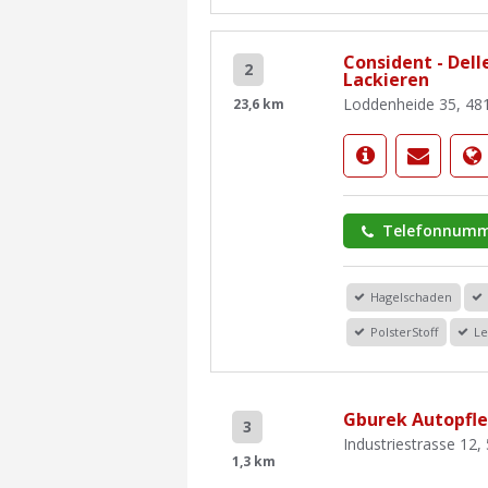
Consident - Del
2
Lackieren
Loddenheide 35, 48
23,6 km
Telefonnumm
Hagelschaden
PolsterStoff
Le
Gburek Autopfle
3
Industriestrasse 12
1,3 km