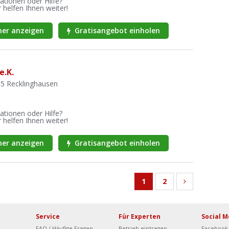
ationen oder Hilfe?
 helfen Ihnen weiter!
er anzeigen
Gratisangebot einholen
e.K.
65 Recklinghausen
ationen oder Hilfe?
 helfen Ihnen weiter!
er anzeigen
Gratisangebot einholen
1
2
Service
Für Experten
Social M
FAQ / Häufige Fragen
Betrieb eintragen
Facebook