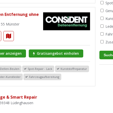
Spot
Geru
len Entfernung ohne
Kuns
155 Münster
Lede
Fahr
Zusa
er anzeigen
Gratisangebot einholen
Dellen-Beulen
Spot-Repair - Lack
Kunststoffreparatur
der-Kunstleder
Fahrzeugaufbereitung
ge & Smart Repair
, 59348 Lüdinghausen