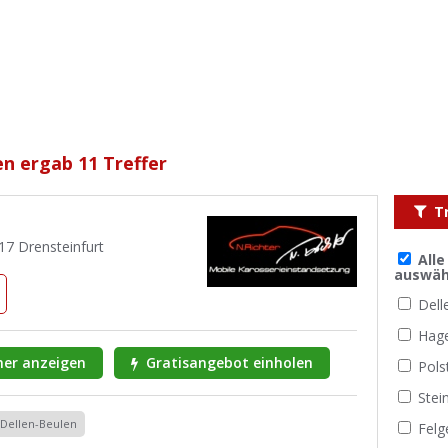
n ergab 11 Treffer
T
7 Drensteinfurt
All
auswäh
Dell
Hag
er anzeigen
Gratisangebot einholen
Pols
Stei
Dellen-Beulen
Felg