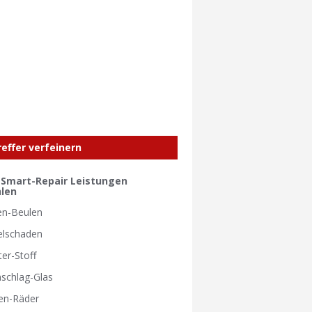
reffer verfeinern
e Smart-Repair Leistungen
len
en-Beulen
elschaden
ter-Stoff
nschlag-Glas
en-Räder