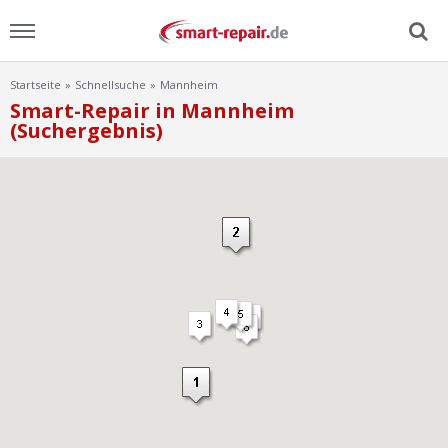
Startseite
Schnellsuche
Mannheim
Menu
Smart-Repair in Mannheim
(Suchergebnis)
Home
News
Ratgeber
FAQ
Lexikon
Video