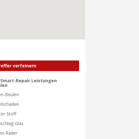
reffer verfeinern
e Smart-Repair Leistungen
len
en-Beulen
elschaden
ter-Stoff
nschlag-Glas
en-Räder