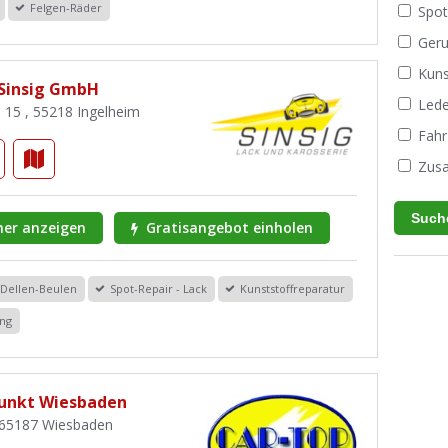
Felgen-Räder
Spot
Geru
Kuns
 Sinsig GmbH
Lede
. 15 , 55218 Ingelheim
Fahr
Zusa
er anzeigen
Gratisangebot einholen
Dellen-Beulen
Spot-Repair - Lack
Kunststoffreparatur
ung
unkt Wiesbaden
3, 65187 Wiesbaden