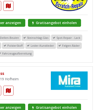
er anzeigen
Gratisangebot einholen
Dellen-Beulen
Steinschlag-Glas
Spot-Repair - Lack
PolsterStoff
Leder-Kunstleder
Felgen-Räder
Fahrzeugaufbereitung
ss
5719 Hofheim
er anzeigen
Gratisangebot einholen