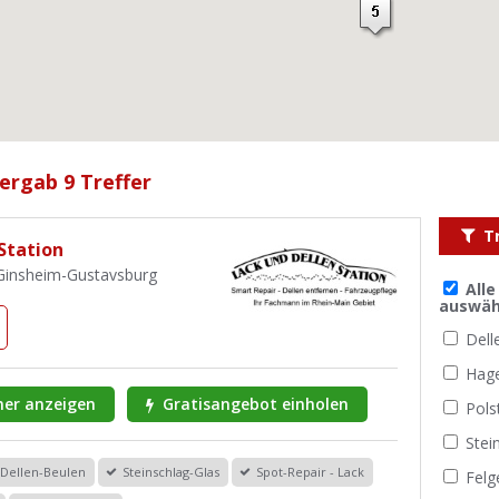
ergab 9 Treffer
T
Station
 Ginsheim-Gustavsburg
All
auswäh
Dell
Hag
er anzeigen
Gratisangebot einholen
Pols
Stei
Dellen-Beulen
Steinschlag-Glas
Spot-Repair - Lack
Felg