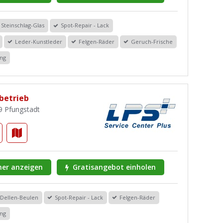
Steinschlag-Glas
Spot-Repair - Lack
Leder-Kunstleder
Felgen-Räder
Geruch-Frische
ung
rbetrieb
9 Pfungstadt
er anzeigen
Gratisangebot einholen
Dellen-Beulen
Spot-Repair - Lack
Felgen-Räder
ung