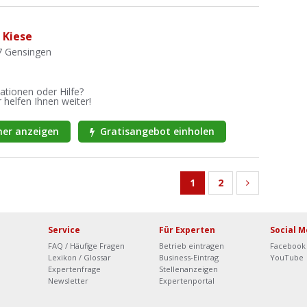
 Kiese
7 Gensingen
ationen oder Hilfe?
 helfen Ihnen weiter!
er anzeigen
Gratisangebot einholen
1
2
Service
Für Experten
Social M
FAQ / Häufige Fragen
Betrieb eintragen
Facebook
Lexikon / Glossar
Business-Eintrag
YouTube
Expertenfrage
Stellenanzeigen
Newsletter
Expertenportal