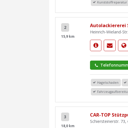
Kunststoffreparatur
Autolackiererei
2
Heinrich-Wieland-Str
15,9 km
Telefonnumm
Hagelschaden
Fahrzeugaufbereit
CAR-TOP Stützp
3
Schiersteinerstr. 7
18,0 km