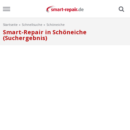
Startseite
Schnellsuche
Schöneiche
Menu
Smart-Repair in Schöneiche
(Suchergebnis)
Home
News
Ratgeber
FAQ
Lexikon
Video