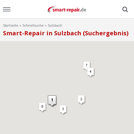
Startseite
Schnellsuche
Sulzbach
Menu
Smart-Repair in Sulzbach (Suchergebnis)
Home
News
Ratgeber
FAQ
Lexikon
Video