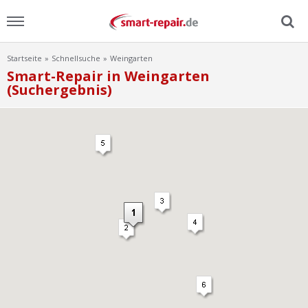
Startseite
Schnellsuche
Weingarten
Menu
Smart-Repair in Weingarten
(Suchergebnis)
Home
News
Ratgeber
FAQ
Lexikon
Video