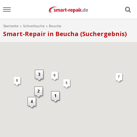
Startseite
Schnellsuche
Beucha
Menu
Smart-Repair in Beucha (Suchergebnis)
Home
News
Ratgeber
FAQ
Lexikon
Video