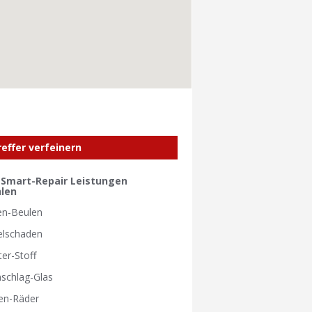
reffer verfeinern
e Smart-Repair Leistungen
len
en-Beulen
elschaden
ter-Stoff
nschlag-Glas
en-Räder