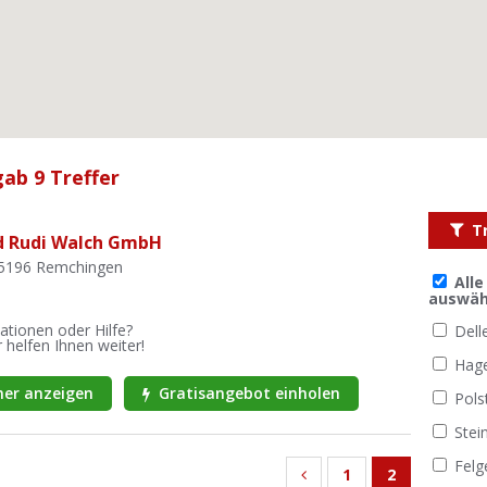
ab 9 Treffer
T
d Rudi Walch GmbH
75196 Remchingen
All
auswäh
ationen oder Hilfe?
Dell
 helfen Ihnen weiter!
Hag
er anzeigen
Gratisangebot einholen
Pols
Stei
Felg
1
2