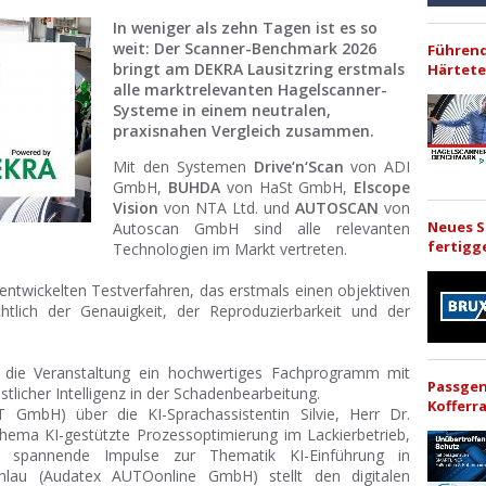
In weniger als zehn Tagen ist es so
weit: Der Scanner-Benchmark 2026
Führend
bringt am DEKRA Lausitzring erstmals
Härtete
alle marktrelevanten Hagelscanner-
Systeme in einem neutralen,
praxisnahen Vergleich zusammen.
Mit den Systemen
Drive‘n‘Scan
von ADI
GmbH,
BUHDA
von HaSt GmbH,
Elscope
Vision
von NTA Ltd. und
AUTOSCAN
von
Neues 
Autoscan GmbH sind alle relevanten
fertigg
Technologien im Markt vertreten.
ntwickelten Testverfahren, das erstmals einen objektiven
chtlich der Genauigkeit, der Reproduzierbarkeit und der
die Veranstaltung ein hochwertiges Fachprogramm mit
Passge
tlicher Intelligenz in der Schadenbearbeitung.
Koffer
 GmbH) über die KI-Sprachassistentin Silvie, Herr Dr.
ema KI-gestützte Prozessoptimierung im Lackierbetrieb,
 spannende Impulse zur Thematik KI-Einführung in
hlau (Audatex AUTOonline GmbH) stellt den digitalen