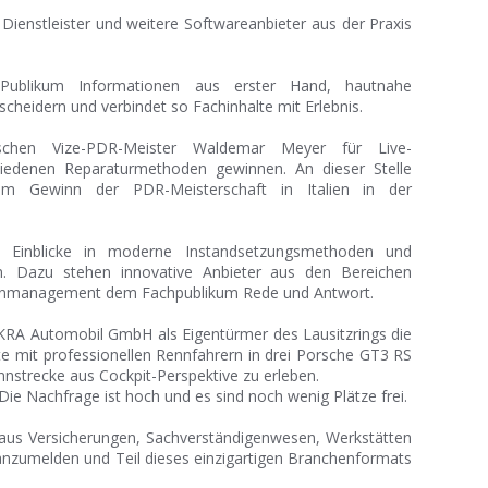
ienstleister und weitere Softwareanbieter aus der Praxis
 Publikum Informationen aus erster Hand, hautnahe
cheidern und verbindet so Fachinhalte mit Erlebnis.
schen Vize-PDR-Meister Waldemar Meyer für Live-
iedenen Reparaturmethoden gewinnen. An dieser Stelle
zum Gewinn der PDR-Meisterschaft in Italien in der
en Einblicke in moderne Instandsetzungsmethoden und
n. Dazu stehen innovative Anbieter aus den Bereichen
denmanagement dem Fachpublikum Rede und Antwort.
EKRA Automobil GmbH als Eigentürmer des Lausitzrings die
e mit professionellen Rennfahrern in drei Porsche GT3 RS
nnstrecke aus Cockpit-Perspektive zu erleben.
e! Die Nachfrage ist hoch und es sind noch wenig Plätze frei.
en aus Versicherungen, Sachverständigenwesen, Werkstätten
g anzumelden und Teil dieses einzigartigen Branchenformats