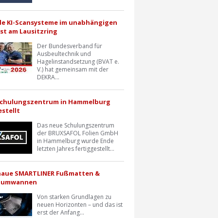
e KI-Scansysteme im unabhängigen
st am Lausitzring
Der Bundesverband für
Ausbeultechnik und
Hagelinstandsetzung (BVAT e.
V.) hat gemeinsam mit der
DEKRA...
Schulungszentrum in Hammelburg
estellt
Das neue Schulungszentrum
der BRUXSAFOL Folien GmbH
in Hammelburg wurde Ende
letzten Jahres fertiggestellt...
naue SMARTLINER Fußmatten &
raumwannen
Von starken Grundlagen zu
neuen Horizonten – und das ist
erst der Anfang...