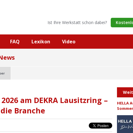
Ist Ihre Werkstatt schon dabei?
Kostenl
FAQ
Lexikon
Video
 News
ber
Wei
2026 am DEKRA Lausitzring –
HELLA A
 die Branche
Sommer