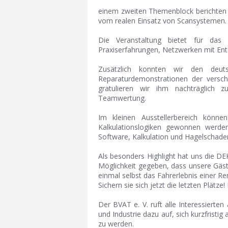
einem zweiten Themenblock berichten D
vom realen Einsatz von Scansystemen.
Die Veranstaltung bietet für das
Praxiserfahrungen, Netzwerken mit Ents
Zusätzlich konnten wir den deut
Reparaturdemonstrationen der versch
gratulieren wir ihm nachträglich 
Teamwertung.
Im kleinen Ausstellerbereich könn
Kalkulationslogiken gewonnen werde
Software, Kalkulation und Hagelscha
Als besonders Highlight hat uns die D
Möglichkeit gegeben, dass unsere Gäst
einmal selbst das Fahrerlebnis einer Re
Sichern sie sich jetzt die letzten Plätz
Der BVAT e. V. ruft alle Interessiert
und Industrie dazu auf, sich kurzfristi
zu werden.