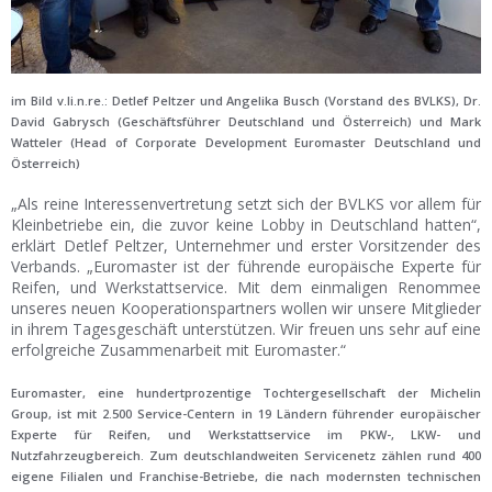
im Bild v.li.n.re.: Detlef Peltzer und Angelika Busch (Vorstand des BVLKS), Dr.
David Gabrysch (Geschäftsführer Deutschland und Österreich) und Mark
Watteler (Head of Corporate Development Euromaster Deutschland und
Österreich)
„Als reine Interessenvertretung setzt sich der BVLKS vor allem für
Kleinbetriebe ein, die zuvor keine Lobby in Deutschland hatten“,
erklärt Detlef Peltzer, Unternehmer und erster Vorsitzender des
Verbands. „Euromaster ist der führende europäische Experte für
Reifen, und Werkstattservice. Mit dem einmaligen Renommee
unseres neuen Kooperationspartners wollen wir unsere Mitglieder
in ihrem Tagesgeschäft unterstützen. Wir freuen uns sehr auf eine
erfolgreiche Zusammenarbeit mit Euromaster.“
Euromaster, eine hundertprozentige Tochtergesellschaft der Michelin
Group, ist mit 2.500 Service-Centern in 19 Ländern führender europäischer
Experte für Reifen, und Werkstattservice im PKW-, LKW- und
Nutzfahrzeugbereich. Zum deutschlandweiten Servicenetz zählen rund 400
eigene Filialen und Franchise-Betriebe, die nach modernsten technischen