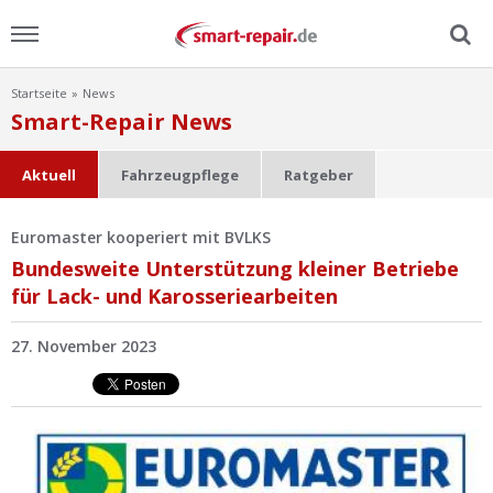
Startseite
News
Menu
Smart-Repair News
Home
Aktuell
Fahrzeugpflege
Ratgeber
News
Euromaster kooperiert mit BVLKS
Bundesweite Unterstützung kleiner Betriebe
Ratgeber
für Lack- und Karosseriearbeiten
FAQ
27. November 2023
Lexikon
Video