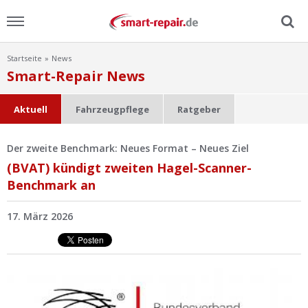
Startseite
News
Menu
Smart-Repair News
Home
Aktuell
Fahrzeugpflege
Ratgeber
News
Der zweite Benchmark: Neues Format – Neues Ziel
(BVAT) kündigt zweiten Hagel-Scanner-
Ratgeber
Benchmark an
FAQ
17. März 2026
Lexikon
Video