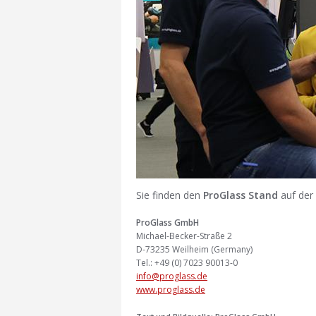
Sie finden den
ProGlass Stand
auf der
ProGlass GmbH
Michael-Becker-Straße 2
D-73235 Weilheim (Germany)
Tel.: +49 (0) 7023 90013-0
info@proglass.de
www.proglass.de