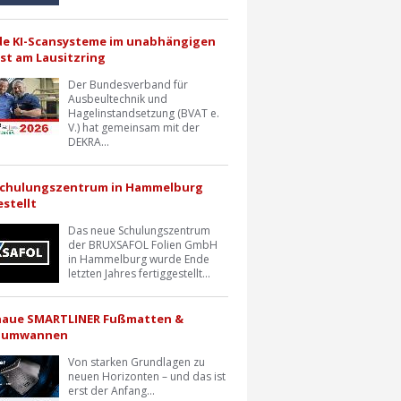
e KI-Scansysteme im unabhängigen
st am Lausitzring
Der Bundesverband für
Ausbeultechnik und
Hagelinstandsetzung (BVAT e.
V.) hat gemeinsam mit der
DEKRA...
Schulungszentrum in Hammelburg
estellt
Das neue Schulungszentrum
der BRUXSAFOL Folien GmbH
in Hammelburg wurde Ende
letzten Jahres fertiggestellt...
naue SMARTLINER Fußmatten &
raumwannen
Von starken Grundlagen zu
neuen Horizonten – und das ist
erst der Anfang...