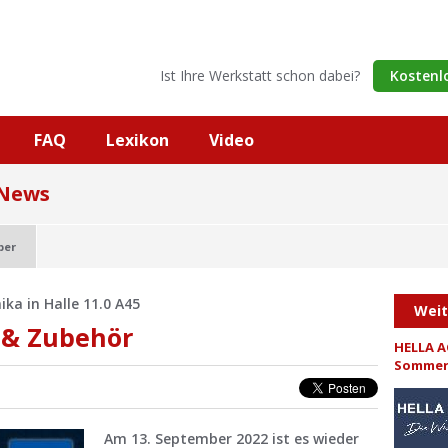
Ist Ihre Werkstatt schon dabei?
Kostenl
FAQ
Lexikon
Video
 News
ber
a in Halle 11.0 A45
Wei
 & Zubehör
HELLA A
Sommer
Am 13. September 2022 ist es wieder