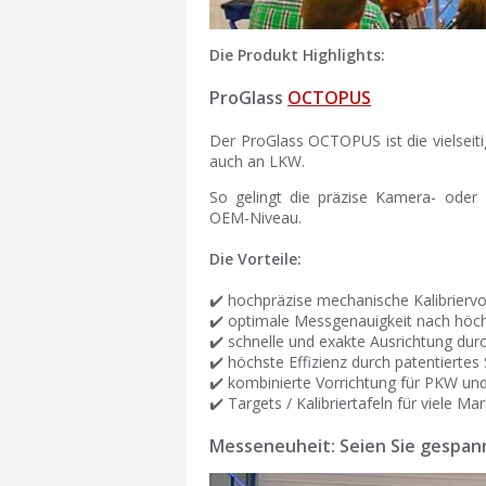
Die Produkt Highlights:
ProGlass
OCTOPUS
Der ProGlass OCTOPUS ist die vielseit
auch an LKW.
So gelingt die präzise Kamera- oder R
OEM-Niveau.
Die Vorteile:
✔️ hochpräzise mechanische Kalibriervo
✔️ optimale Messgenauigkeit nach hö
✔️ schnelle und exakte Ausrichtung durc
✔️ höchste Effizienz durch patentiert
✔️ kombinierte Vorrichtung für PKW u
✔️ Targets / Kalibriertafeln für viele Mar
Messeneuheit: Seien Sie gespann