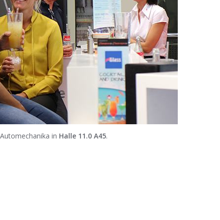
 Automechanika in
Halle 11.0 A45
.