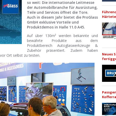
so weit: Die internationale Leitmesse
der Automobilbranche für Ausrüstung,
Führend
Teile und Services öffnet die Tore.
Härtete
Auch in diesem Jahr bietet die ProGlass
GmbH exklusive Vorteile und
Produktdemos in Halle 11.0 A45.
Auf über 130m² werden bekannte und
bewährte Produkte aus dem
Produktbereich Autoglaswerkzeuge &
Zubehör präsentiert. Zudem haben
Neues 
or Ort selbst zu testen.
fertigg
Passge
Koffer