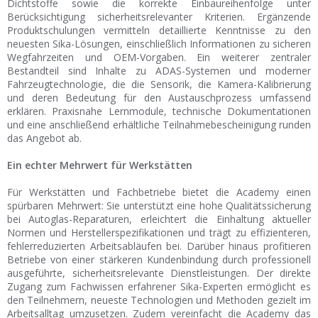
Dichtstoffe sowie die korrekte Einbaureihenfolge unter
Berücksichtigung sicherheitsrelevanter Kriterien. Ergänzende
Produktschulungen vermitteln detaillierte Kenntnisse zu den
neuesten Sika-Lösungen, einschließlich Informationen zu sicheren
Wegfahrzeiten und OEM-Vorgaben. Ein weiterer zentraler
Bestandteil sind Inhalte zu ADAS-Systemen und moderner
Fahrzeugtechnologie, die die Sensorik, die Kamera-Kalibrierung
und deren Bedeutung für den Austauschprozess umfassend
erklären. Praxisnahe Lernmodule, technische Dokumentationen
und eine anschließend erhältliche Teilnahmebescheinigung runden
das Angebot ab.
Ein echter Mehrwert für Werkstätten
Für Werkstätten und Fachbetriebe bietet die Academy einen
spürbaren Mehrwert: Sie unterstützt eine hohe Qualitätssicherung
bei Autoglas-Reparaturen, erleichtert die Einhaltung aktueller
Normen und Herstellerspezifikationen und trägt zu effizienteren,
fehlerreduzierten Arbeitsabläufen bei. Darüber hinaus profitieren
Betriebe von einer stärkeren Kundenbindung durch professionell
ausgeführte, sicherheitsrelevante Dienstleistungen. Der direkte
Zugang zum Fachwissen erfahrener Sika-Experten ermöglicht es
den Teilnehmern, neueste Technologien und Methoden gezielt im
Arbeitsalltag umzusetzen. Zudem vereinfacht die Academy das