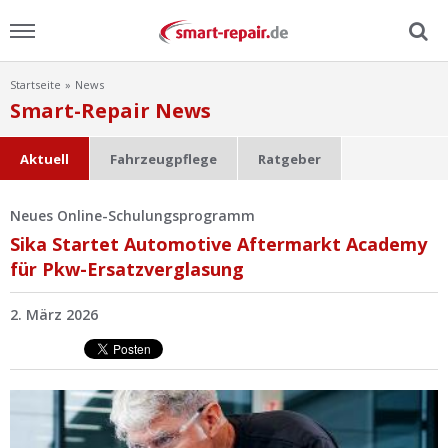
Startseite
News
Menu
Smart-Repair News
Home
Aktuell
Fahrzeugpflege
Ratgeber
News
Neues Online-Schulungsprogramm
Sika Startet Automotive Aftermarkt Academy
Ratgeber
für Pkw-Ersatzverglasung
FAQ
2. März 2026
Lexikon
Video