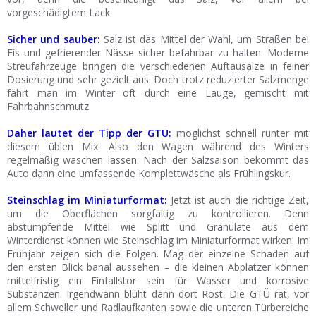
vorgeschädigtem Lack.
Sicher und sauber:
Salz ist das Mittel der Wahl, um Straßen bei
Eis und gefrierender Nässe sicher befahrbar zu halten. Moderne
Streufahrzeuge bringen die verschiedenen Auftausalze in feiner
Dosierung und sehr gezielt aus. Doch trotz reduzierter Salzmenge
fährt man im Winter oft durch eine Lauge, gemischt mit
Fahrbahnschmutz.
Daher lautet der Tipp der GTÜ:
möglichst schnell runter mit
diesem üblen Mix. Also den Wagen während des Winters
regelmäßig waschen lassen. Nach der Salzsaison bekommt das
Auto dann eine umfassende Komplettwäsche als Frühlingskur.
Steinschlag im Miniaturformat:
Jetzt ist auch die richtige Zeit,
um die Oberflächen sorgfältig zu kontrollieren. Denn
abstumpfende Mittel wie Splitt und Granulate aus dem
Winterdienst können wie Steinschlag im Miniaturformat wirken. Im
Frühjahr zeigen sich die Folgen. Mag der einzelne Schaden auf
den ersten Blick banal aussehen – die kleinen Abplatzer können
mittelfristig ein Einfallstor sein für Wasser und korrosive
Substanzen. Irgendwann blüht dann dort Rost. Die GTÜ rät, vor
allem Schweller und Radlaufkanten sowie die unteren Türbereiche