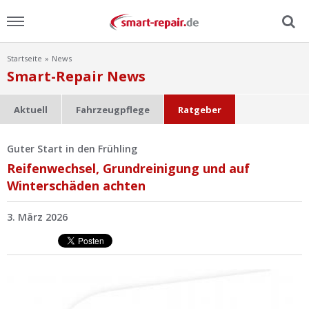
Startseite
News
Menu
Smart-Repair News
Home
Aktuell
Fahrzeugpflege
Ratgeber
News
Guter Start in den Frühling
Reifenwechsel, Grundreinigung und auf
Ratgeber
Winterschäden achten
FAQ
3. März 2026
Lexikon
Video