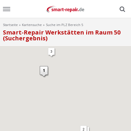
Startseite
Kartensuche
Suche im PLZ Bereich 5
Menu
Smart-Repair Werkstätten im Raum 50
(Suchergebnis)
Home
News
Ratgeber
FAQ
Lexikon
Video