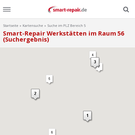
Startseite
Kartensuche
Suche im PLZ Bereich 5
Menu
Smart-Repair Werkstätten im Raum 56
(Suchergebnis)
Home
News
Ratgeber
FAQ
Lexikon
Video