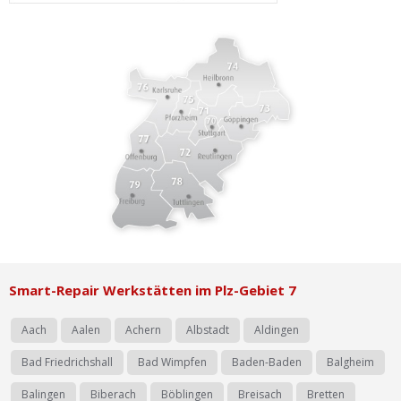
Ist Ihre Werkstatt schon dabei?
Kostenlos eintragen
Werkstatt Login
Smart-Repair Werkstätten im Plz-Gebiet 7
Aach
Aalen
Achern
Albstadt
Aldingen
Bad Friedrichshall
Bad Wimpfen
Baden-Baden
Balgheim
Balingen
Biberach
Böblingen
Breisach
Bretten