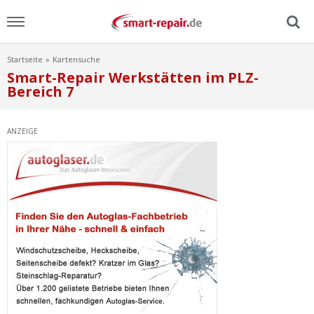
Startseite
Kartensuche
Menu
Smart-Repair Werkstätten im PLZ-
Bereich 7
Home
ANZEIGE
News
Ratgeber
FAQ
Lexikon
Video