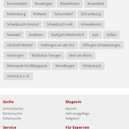
Remshalden
Reutlingen
Rheinfelden
Rosenfeld
Rottenburg
Rottweil
Schorndorf
Schramberg
Schwäbisch Gmünd
Schwäbisch Hall
Schwaikheim
Seewald
Sinsheim
Stuttgart-Weilimdorf
Sulz
Süßen
Ubstadt-Weiher
Vaihingen an der Enz
Villingen-Schwenningen
Vöhringen
Waldshut-Tiengen
Weil am Rhein
Weinstadt-Großheppach
Wendlingen
Winterbach
Zimmern o. R.
Suche
Magazin
Schnellsuche
Aktuell
Kartensuche
Fahrzeugpflege
Detailsuche
Ratgeber
Service
Für Experten