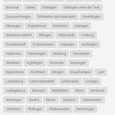
Bruchsal
Dallau
Dettingen
Dettingen unter der Teck
Donaueschingen
Eichstetten am Kaiserstuhl
Eimeldingen
Ellwangen
Engelsbrand
Erlenbach
Esslingen
Ettenheim-Altdorf
Ettlingen
Filderstadt
Freiburg
Freudenstadt
Frickenhausen
Hayingen
Hechingen
Heilbronn
Hemmingen
Hohberg
Honstetten
Iffezheim
Ingelfingen
Karlsruhe
Kenzingen
Kippenheim
Kirchheim
Köngen
Krauchenwies
Lahr
Laufenburg
Lehrensteinsfeld
Lichtenstein
Löchgau
Ludwigsburg
Marbach
Meßstetten
Moos
Mosbach
Mössingen
Neufra
Neuler
Neupotz
Oppenweiler
Ostfildern
Pfullingen
Plüderhausen
Remchingen