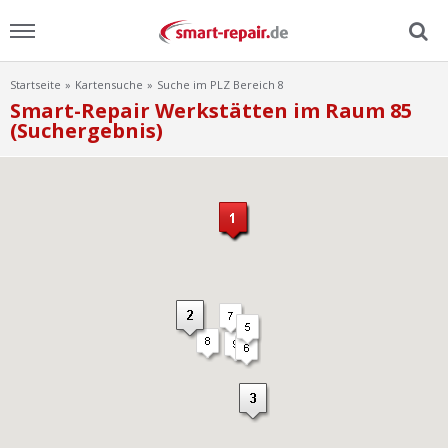
Startseite
Kartensuche
Suche im PLZ Bereich 8
Menu
Smart-Repair Werkstätten im Raum 85
(Suchergebnis)
Home
News
Ratgeber
FAQ
Lexikon
Video