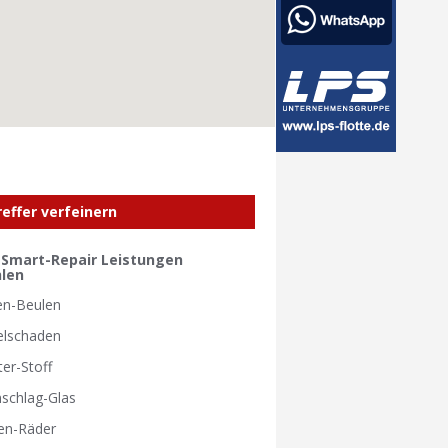
reffer verfeinern
e Smart-Repair Leistungen
len
en-Beulen
elschaden
ter-Stoff
nschlag-Glas
en-Räder