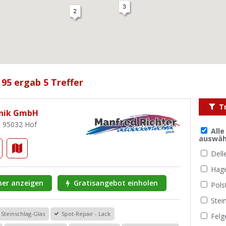
 95 ergab 5 Treffer
T
hnik GmbH
, 95032 Hof
All
auswäh
Dell
Hag
er anzeigen
Gratisangebot einholen
Pols
Stei
Steinschlag-Glas
Spot-Repair - Lack
Felg