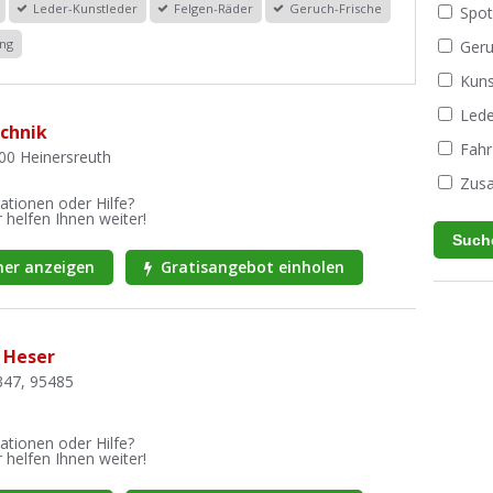
Leder-Kunstleder
Felgen-Räder
Geruch-Frische
Spot
ung
Geru
Kuns
Lede
echnik
Fahr
00 Heinersreuth
Zusa
ationen oder Hilfe?
 helfen Ihnen weiter!
er anzeigen
Gratisangebot einholen
 Heser
347, 95485
ationen oder Hilfe?
 helfen Ihnen weiter!