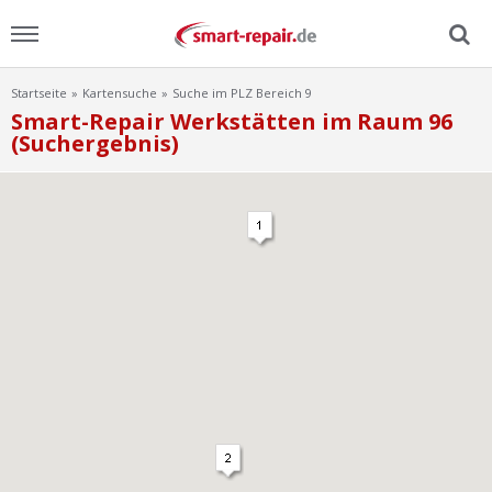
Startseite
Kartensuche
Suche im PLZ Bereich 9
Menu
Smart-Repair Werkstätten im Raum 96
(Suchergebnis)
Home
News
Ratgeber
FAQ
Lexikon
Video