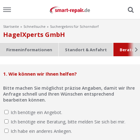
Startseite
Schnellsuche
Suchergebnis für Schorndorf
Menu
HagelXperts GmbH
Home
Firmeninformationen
Standort & Anfahrt
Beratung
News
1. Wie können wir Ihnen helfen?
Ratgeber
Bitte machen Sie möglichst präzise Angaben, damit wir Ihre
FAQ
Anfrage schnell und Ihren Wünschen entsprechend
bearbeiten können.
Lexikon
Ich benötige ein Angebot.
Ich benötige eine Beratung, bitte melden Sie sich bei mir.
Video
Ich habe ein anderes Anliegen.