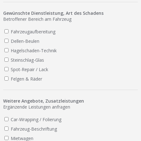
Ist Ihre Werkstatt schon dabei?
Gewünschte Dienstleistung, Art des Schadens
Kostenlos eintragen
Betroffener Bereich am Fahrzeug
Werkstatt Login
Fahrzeugaufbereitung
Dellen-Beulen
Hagelschaden-Technik
Steinschlag-Glas
Spot-Repair / Lack
Felgen & Räder
Weitere Angebote, Zusatzleistungen
Ergänzende Leistungen anfragen
Car-Wrapping / Folierung
Fahrzeug-Beschriftung
Mietwagen