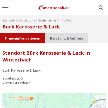
Startseite
Schnellsuche
Suchergebnis für Ostfildern
Menu
Bürk Karosserie & Lack
Home
Firmeninformationen
Beratung & Anfrage
News
Standort Bürk Karosserie & Lack in
Winterbach
Ratgeber
Bürk Karosserie & Lack
FAQ
Sudetenstr. 5
73650
Winterbach
Lexikon
Video