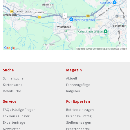
Ist Ihre Werkstatt schon dabei?
Kostenlos eintragen
Werkstatt Login
Suche
Magazin
Schnellsuche
Aktuell
Kartensuche
Fahrzeugpflege
Detailsuche
Ratgeber
Service
Für Experten
FAQ / Häufige Fragen
Betrieb eintragen
Lexikon / Glossar
Business-Eintrag
Expertenfrage
Stellenanzeigen
Newsletter
Expertenportal