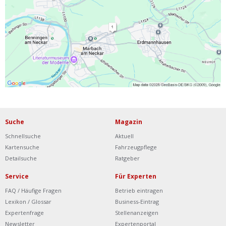
Ist Ihre Werkstatt schon dabei?
Kostenlos eintragen
Werkstatt Login
Suche
Magazin
Schnellsuche
Aktuell
Kartensuche
Fahrzeugpflege
Detailsuche
Ratgeber
Service
Für Experten
FAQ / Häufige Fragen
Betrieb eintragen
Lexikon / Glossar
Business-Eintrag
Expertenfrage
Stellenanzeigen
Newsletter
Expertenportal