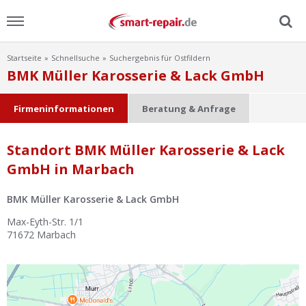
Startseite
Schnellsuche
Suchergebnis für Ostfildern
Menu
BMK Müller Karosserie & Lack GmbH
Home
Firmeninformationen
Beratung & Anfrage
News
Standort BMK Müller Karosserie & Lack
GmbH in Marbach
Ratgeber
BMK Müller Karosserie & Lack GmbH
FAQ
Max-Eyth-Str. 1/1
71672
Marbach
Lexikon
Video