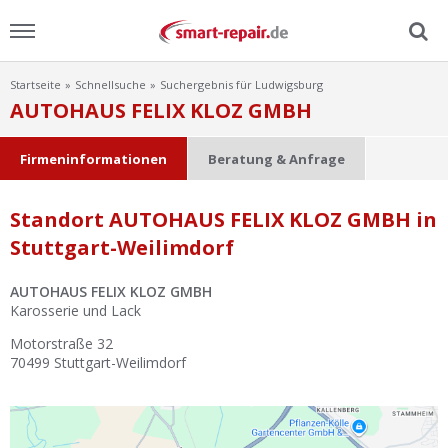
Startseite
Schnellsuche
Suchergebnis für Ludwigsburg
Menu
AUTOHAUS FELIX KLOZ GMBH
Home
Firmeninformationen
Beratung & Anfrage
News
Standort AUTOHAUS FELIX KLOZ GMBH in
Stuttgart-Weilimdorf
Ratgeber
AUTOHAUS FELIX KLOZ GMBH
FAQ
Karosserie und Lack
Motorstraße 32
Lexikon
70499
Stuttgart-Weilimdorf
Video