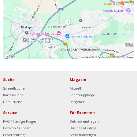
Ist Ihre Werkstatt schon dabei?
Kostenlos eintragen
Werkstatt Login
Suche
Magazin
Schnellsuche
Aktuell
Kartensuche
Fahrzeugpflege
Detailsuche
Ratgeber
Service
Für Experten
FAQ / Häufige Fragen
Betrieb eintragen
Lexikon / Glossar
Business-Eintrag
Expertenfrage
Stellenanzeigen