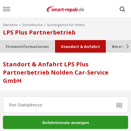
Startseite
Schnellsuche
Suchergebnis für Hilden
Menu
LPS Plus Partnerbetrieb
Home
Firmeninformationen
Standort & Anfahrt
Beratung
News
Standort & Anfahrt LPS Plus
Partnerbetrieb Nolden Car-Service
Ratgeber
GmbH
FAQ
Lexikon
Video