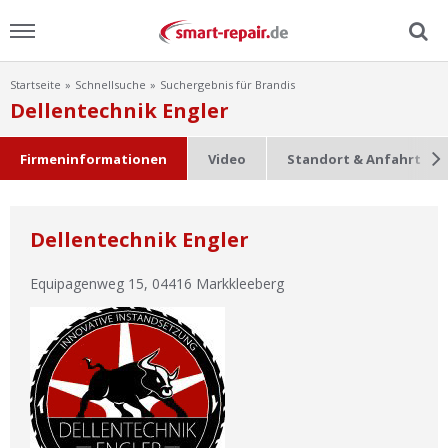
Startseite
Schnellsuche
Suchergebnis für Brandis
Menu
Dellentechnik Engler
Home
Firmeninformationen
Video
Standort & Anfahrt
News
Dellentechnik Engler
Ratgeber
Equipagenweg 15
,
04416
Markkleeberg
FAQ
Lexikon
Video