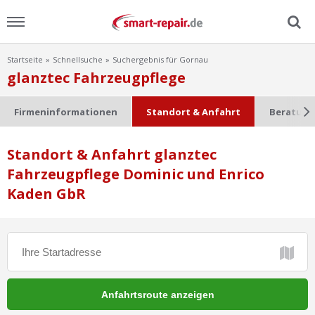
Startseite
Schnellsuche
Suchergebnis für Gornau
Menu
glanztec Fahrzeugpflege
Home
Firmeninformationen
Standort & Anfahrt
Beratung
News
Standort & Anfahrt glanztec
Fahrzeugpflege Dominic und Enrico
Ratgeber
Kaden GbR
FAQ
Lexikon
Video