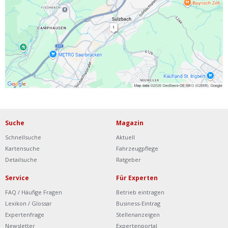
Ist Ihre Werkstatt schon dabei?
Kostenlos eintragen
Werkstatt Login
Suche
Magazin
Schnellsuche
Aktuell
Kartensuche
Fahrzeugpflege
Detailsuche
Ratgeber
Service
Für Experten
FAQ / Häufige Fragen
Betrieb eintragen
Lexikon / Glossar
Business-Eintrag
Expertenfrage
Stellenanzeigen
Newsletter
Expertenportal