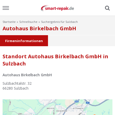
Startseite
Schnellsuche
Suchergebnis für Sulzbach
Menu
Autohaus Birkelbach GmbH
Home
Firmeninformationen
News
Standort Autohaus Birkelbach GmbH in
Sulzbach
Ratgeber
Autohaus Birkelbach GmbH
FAQ
Sulzbachtalstr. 32
66280
Sulzbach
Lexikon
Video