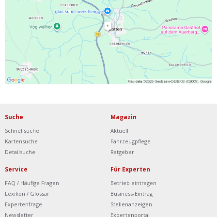
Ist Ihre Werkstatt schon dabei?
Kostenlos eintragen
Werkstatt Login
Suche
Magazin
Schnellsuche
Aktuell
Kartensuche
Fahrzeugpflege
Detailsuche
Ratgeber
Service
Für Experten
FAQ / Häufige Fragen
Betrieb eintragen
Lexikon / Glossar
Business-Eintrag
Expertenfrage
Stellenanzeigen
Newsletter
Expertenportal