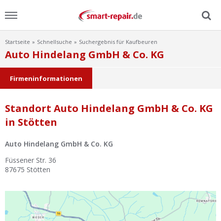
Startseite
Schnellsuche
Suchergebnis für Kaufbeuren
Menu
Auto Hindelang GmbH & Co. KG
Home
Firmeninformationen
News
Standort Auto Hindelang GmbH & Co. KG
in Stötten
Ratgeber
Auto Hindelang GmbH & Co. KG
FAQ
Füssener Str. 36
87675
Stötten
Lexikon
Video