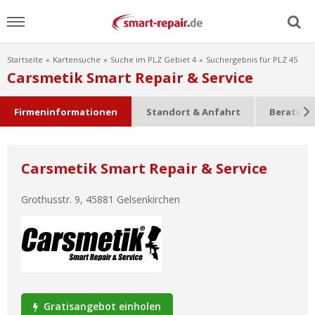
Startseite
Kartensuche
Suche im PLZ Gebiet 4
Suchergebnis für PLZ 45
Menu
Carsmetik Smart Repair & Service
Home
Firmeninformationen
Standort & Anfahrt
Beratung
News
Carsmetik Smart Repair & Service
Ratgeber
Grothusstr. 9
,
45881
Gelsenkirchen
FAQ
Lexikon
Video
Gratisangebot einholen