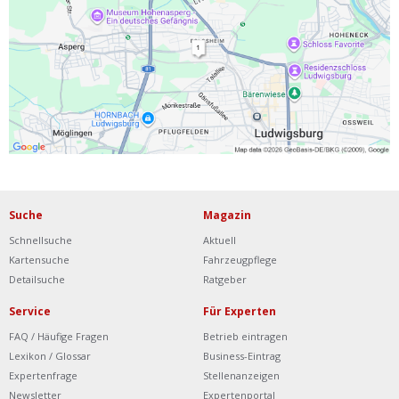
Ist Ihre Werkstatt schon dabei?
Kostenlos eintragen
Werkstatt Login
Suche
Magazin
Schnellsuche
Aktuell
Kartensuche
Fahrzeugpflege
Detailsuche
Ratgeber
Service
Für Experten
FAQ / Häufige Fragen
Betrieb eintragen
Lexikon / Glossar
Business-Eintrag
Expertenfrage
Stellenanzeigen
Newsletter
Expertenportal