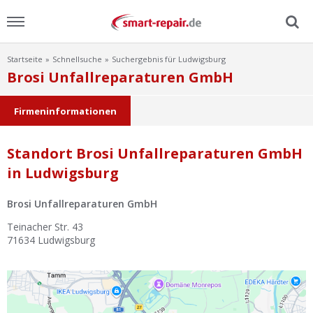
Startseite
Schnellsuche
Suchergebnis für Ludwigsburg
Menu
Brosi Unfallreparaturen GmbH
Home
Firmeninformationen
News
Standort Brosi Unfallreparaturen GmbH
in Ludwigsburg
Ratgeber
Brosi Unfallreparaturen GmbH
FAQ
Teinacher Str. 43
71634
Ludwigsburg
Lexikon
Video