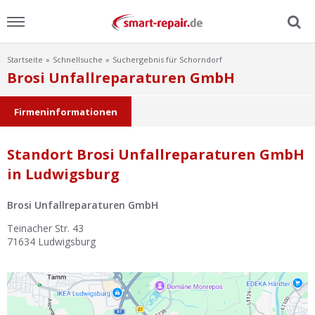
Startseite
Schnellsuche
Suchergebnis für Schorndorf
Menu
Brosi Unfallreparaturen GmbH
Home
Firmeninformationen
News
Standort Brosi Unfallreparaturen GmbH
in Ludwigsburg
Ratgeber
Brosi Unfallreparaturen GmbH
FAQ
Teinacher Str. 43
71634
Ludwigsburg
Lexikon
Video