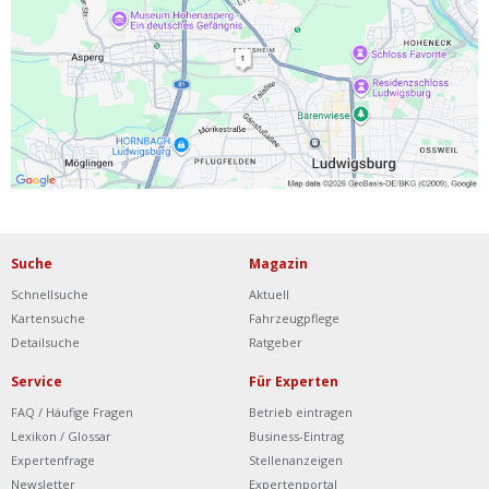
Ist Ihre Werkstatt schon dabei?
Kostenlos eintragen
Werkstatt Login
Suche
Magazin
Schnellsuche
Aktuell
Kartensuche
Fahrzeugpflege
Detailsuche
Ratgeber
Service
Für Experten
FAQ / Häufige Fragen
Betrieb eintragen
Lexikon / Glossar
Business-Eintrag
Expertenfrage
Stellenanzeigen
Newsletter
Expertenportal