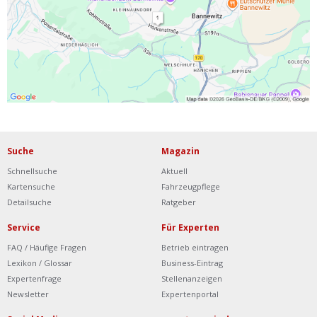
Ist Ihre Werkstatt schon dabei?
Kostenlos eintragen
Werkstatt Login
Suche
Magazin
Schnellsuche
Aktuell
Kartensuche
Fahrzeugpflege
Detailsuche
Ratgeber
Service
Für Experten
FAQ / Häufige Fragen
Betrieb eintragen
Lexikon / Glossar
Business-Eintrag
Expertenfrage
Stellenanzeigen
Newsletter
Expertenportal