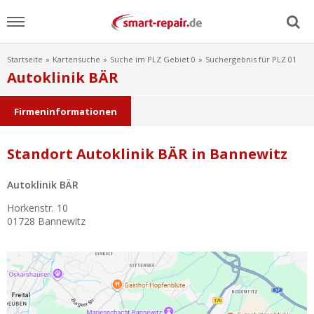
Startseite
Kartensuche
Suche im PLZ Gebiet 0
Suchergebnis für PLZ 01
Menu
Autoklinik BÄR
Home
Firmeninformationen
News
Standort Autoklinik BÄR in Bannewitz
Ratgeber
Autoklinik BÄR
FAQ
Horkenstr. 10
01728
Bannewitz
Lexikon
Video