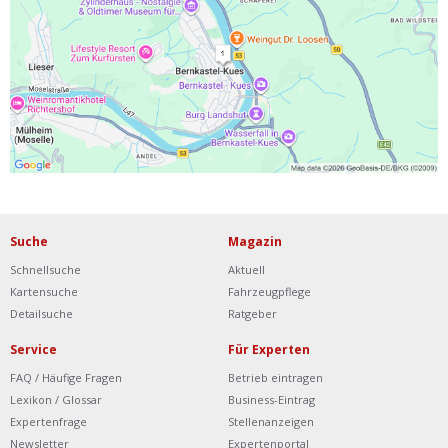
Ist Ihre Werkstatt schon dabei?
Kostenlos eintragen
Werkstatt Login
Suche
Magazin
Schnellsuche
Aktuell
Kartensuche
Fahrzeugpflege
Detailsuche
Ratgeber
Service
Für Experten
FAQ / Häufige Fragen
Betrieb eintragen
Lexikon / Glossar
Business-Eintrag
Expertenfrage
Stellenanzeigen
Newsletter
Expertenportal