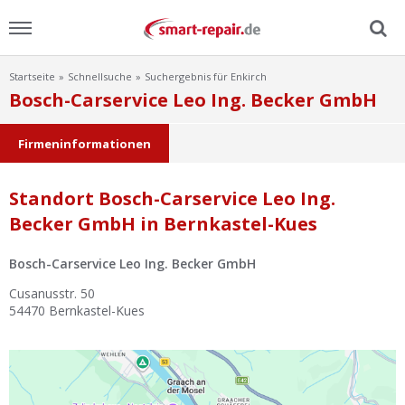
Startseite
Schnellsuche
Suchergebnis für Enkirch
Menu
Bosch-Carservice Leo Ing. Becker GmbH
Home
Firmeninformationen
News
Standort Bosch-Carservice Leo Ing.
Becker GmbH in Bernkastel-Kues
Ratgeber
Bosch-Carservice Leo Ing. Becker GmbH
FAQ
Cusanusstr. 50
54470
Bernkastel-Kues
Lexikon
Video