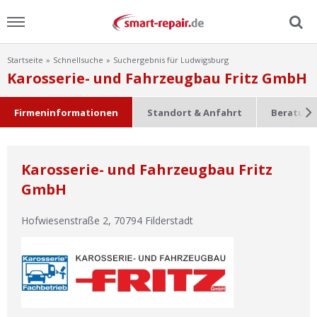
Startseite
Schnellsuche
Suchergebnis für Ludwigsburg
Menu
Karosserie- und Fahrzeugbau Fritz GmbH
Home
Firmeninformationen
Standort & Anfahrt
Beratung
News
Karosserie- und Fahrzeugbau Fritz
Ratgeber
GmbH
FAQ
Hofwiesenstraße 2
,
70794
Filderstadt
Lexikon
Video