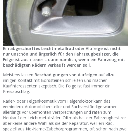
Ist Ihre Werkstatt schon dabei?
Kostenlos eintragen
Werkstatt Login
Ein abgeschürftes Leichtmetallrad oder Alufelge ist nicht
nur unschön und ärgerlich für den Fahrzeugbesitzer, die
Felge ist auch teuer – dann nämlich, wenn ein Fahrzeug mit
beschädigten Rädern verkauft werden soll.
Meistens lassen
Beschädigungen von Alufelgen
auf allzu
innigen Kontakt mit Bordsteinen schließen und machen
Kaufinteressenten skeptisch. Die Folge ist fast immer ein
Preisabschlag.
Räder- oder Felgenkosmetik vom Felgendoktor kann das
verhindern. Automobilhersteller und Sachverständige warnen
allerdings vor überhöhten Versprechungen und raten zum
Neukauf der Leichtmetallräder. Oftmals hat der Fahrzeugbesitzer
aber keine andere Wahl als die der Reparatur, weil ein Rad,
speziell aus No-Name-Zubehörprogrammen, oft schon nach zwei