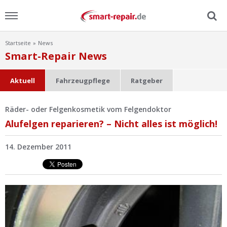
Startseite
News
Menu
Smart-Repair News
Home
Aktuell
Fahrzeugpflege
Ratgeber
News
Räder- oder Felgenkosmetik vom Felgendoktor
Alufelgen reparieren? – Nicht alles ist möglich!
Ratgeber
14. Dezember 2011
FAQ
Lexikon
Video