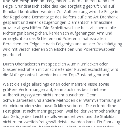
und Schleifspuren
am Felgenhorn – dem äußeren Rand der
Felge. Grundsätzlich sollte das Rad sorgfältig geprüft und auf
Rundlauf kontrolliert werden. Zur Aufbereitung wird die Felge in
der Regel ohne Demontage des Reifens auf eine Art Drehbank
gespannt und einer dazugehörigen Diamantschleifmaschine
präzise abgeschliffen. Die Schleifmaschine besitzt einen in alle
Richtungen beweglichen, kardanisch aufgehängten Arm und
ermöglicht so das Schleifen und Polieren in nahezu allen
Bereichen der Felge. Je nach Felgentyp und Art der Beschädigung
wird mit verschiedenen Schleifscheiben und Polierschwabbeln
gearbeitet.
Durch Überlackieren mit speziellen Aluminiumlacken oder
Glasperlenstrahlen mit anschließender Pulverbeschichtung wird
die Alufelge optisch wieder in einen Top-Zustand gebracht.
Weist die Felge allerdings einen oder mehrere Risse sowie
größere Verformungen auf, kann auch das beschriebene
Aufbereitungssystem nichts mehr ausrichten. Denn
Schweißarbeiten und andere Methoden der Warmverformung an
Aluminiumrädern sind ausdrücklich verboten. Die erforderliche
Festigkeit ist nicht mehr gegeben, weil bei der Warmbehandlung
das Gefüge des Leichtmetalls verändert wird und die Stabilität
nicht mehr zweifelsfrei gewährleistet werden kann. Ein Fahrzeug