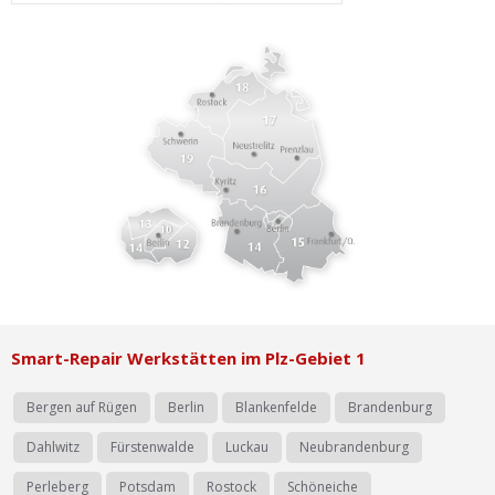
Ist Ihre Werkstatt schon dabei?
Kostenlos eintragen
Werkstatt Login
Smart-Repair Werkstätten im Plz-Gebiet 1
Bergen auf Rügen
Berlin
Blankenfelde
Brandenburg
Dahlwitz
Fürstenwalde
Luckau
Neubrandenburg
Perleberg
Potsdam
Rostock
Schöneiche