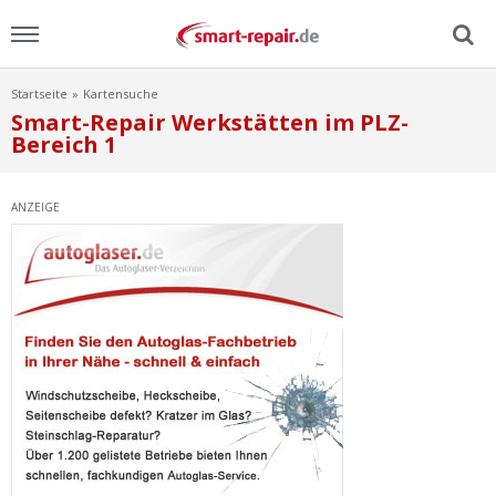
Startseite
Kartensuche
Menu
Smart-Repair Werkstätten im PLZ-
Bereich 1
Home
ANZEIGE
News
Ratgeber
FAQ
Lexikon
Video